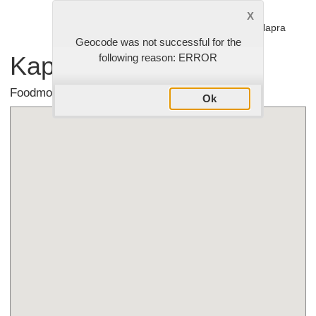
Vissza az étlapra
Geocode was not successful for the
Kapcsolat
following reason: ERROR
Foodmonster Feketekutya Étterem - Baja
Ok